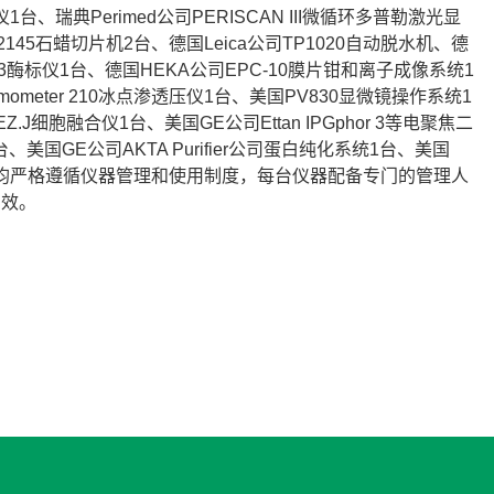
仪1台、瑞典Perimed公司PERISCAN III微循环多普勒激光显
-2145石蜡切片机2台、德国Leica公司TP1020自动脱水机、德
公司MK-3酶标仪1台、德国HEKA公司EPC-10膜片钳和离子成像系统1
Osmometer 210冰点渗透压仪1台、美国PV830显微镜操作系统1
J细胞融合仪1台、美国GE公司Ettan IPGphor 3等电聚焦二
、美国GE公司AKTA Purifier公司蛋白纯化系统1台、美国
有仪器的使用均严格遵循仪器管理和使用制度，每台仪器配备专门的管理人
高效。