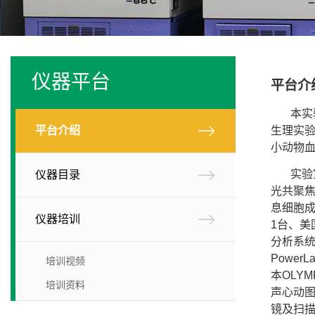
仪器平台
平台介
本实
平台介绍
生理实
小动物
实验
仪器目录
光共聚焦显
息细胞成
仪器培训
1台、美
分析系统1
Power
培训视频
本OLYM
培训资料
声心动图仪
镜及扫描电