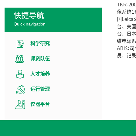
TKR-2
像系统1台
快捷导航
国Leic
Quick navigation
台、美国R
台、日本奥
维电泳系统
科学研究
ABI公
员，记
师资队伍
人才培养
运行管理
仪器平台