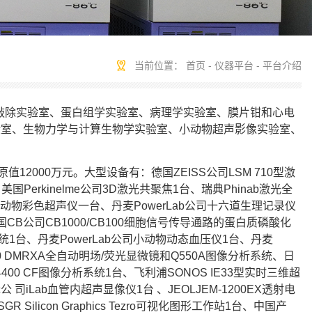
当前位置：
首页
-
仪器平台
-
平台介绍
因敲除实验室、蛋白组学实验室、病理学实验室、膜片钳和心电
验室、生物力学与计算生物学实验室、小动物超声影像实验室、
12000万元。大型设备有：德国ZEISS公司LSM 710型激
国Perkinelme公司3D激光共聚焦1台、瑞典Phinab激光全
辨率小动物彩色超声仪一台、丹麦PowerLab公司十六道生理记录仪
国CB公司CB1000/CB100细胞信号传导通路的蛋白质磷酸化
测定系统1台、丹麦PowerLab公司小动物动态血压仪1台、丹麦
 550 DMRXA全自动明场/荧光显微镜和Q550A图像分析系统、日
 4400 CF图像分析系统1台、飞利浦SONOS IE33型实时三维超
ic公 司iLab血管内超声显像仪1台 、JEOLJEM-1200EX透射电
ilicon Graphics Tezro可视化图形工作站1台、中国产